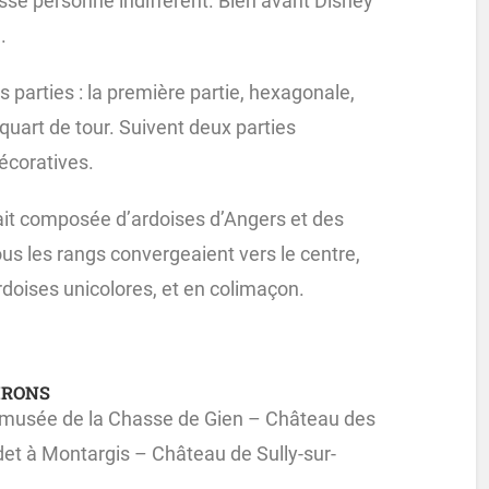
isse personne indifférent. Bien avant Disney
.
 parties : la première partie, hexagonale,
 quart de tour. Suivent deux parties
écoratives.
tait composée d’ardoises d’Angers et des
tous les rangs convergeaient vers le centre,
ardoises unicolores, et en colimaçon.
IRONS
 musée de la Chasse de Gien – Château des
et à Montargis – Château de Sully-sur-